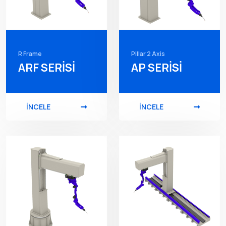
R Frame
Pillar 2 Axis
ARF SERİSİ
AP SERİSİ
İNCELE
İNCELE