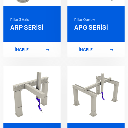
Pillar 3 Axis
Pillar Gantry
ARP SERİSİ
APG SERİSİ
İNCELE
İNCELE