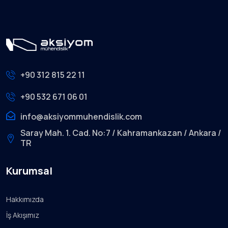
+90 312 815 22 11
+90 532 671 06 01
info@aksiyommuhendislik.com
Saray Mah. 1. Cad. No:7 / Kahramankazan / Ankara /
TR
Kurumsal
Hakkımızda
İş Akışımız